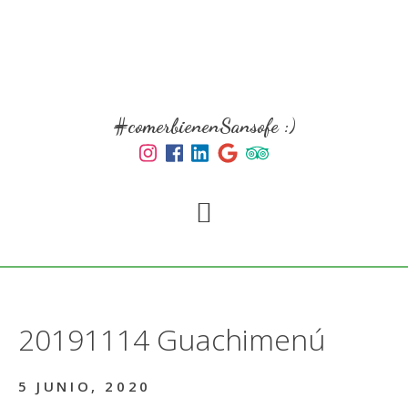
Skip
to
main
content
#comerbienenSansofe :)
20191114 Guachimenú
5 JUNIO, 2020