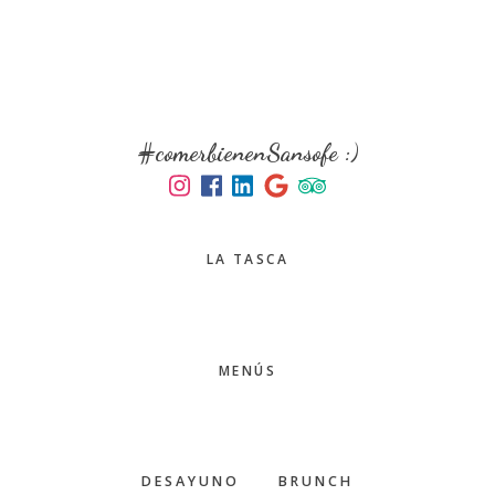
Skip
Skip
to
to
main
primary
content
sidebar
#comerbienenSansofe :)
LA TASCA
MENÚS
DESAYUNO
BRUNCH