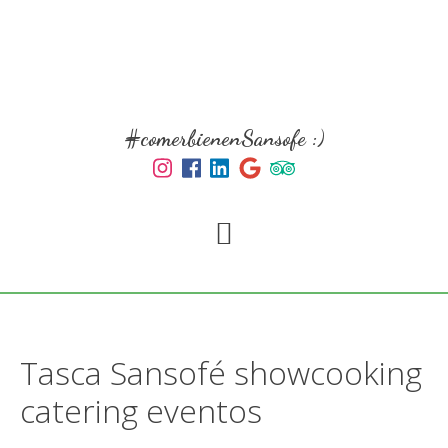
Skip
Skip
to
to
main
primary
content
sidebar
#comerbienenSansofe :)
Tasca Sansofé showcooking
catering eventos