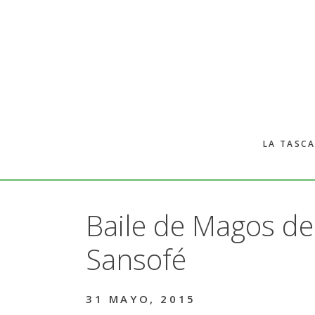
Skip
Skip
to
to
main
primary
content
sidebar
LA TASCA
Baile de Magos de
Sansofé
31 MAYO, 2015