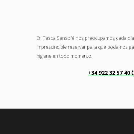
En Tasca Sansofé nos preocupamos cada día po
imprescindible reservar para que podamos garan
higiene en todo momento.
+34 922 32 57 40