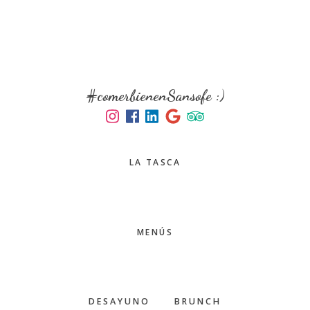
Skip
Skip
to
to
main
primary
content
sidebar
#comerbienenSansofe :)
LA TASCA
MENÚS
DESAYUNO
BRUNCH