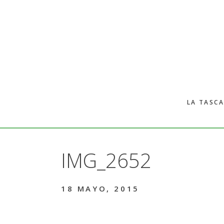
Skip
Skip
to
to
main
primary
content
sidebar
LA TASCA
IMG_2652
18 MAYO, 2015