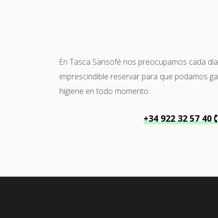
En Tasca Sansofé nos preocupamos cada día po
imprescindible reservar para que podamos garan
higiene en todo momento.
+34 922 32 57 40