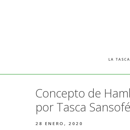
Skip
Skip
to
to
main
primary
content
sidebar
LA TASCA
Concepto de Ham
por Tasca Sansof
28 ENERO, 2020