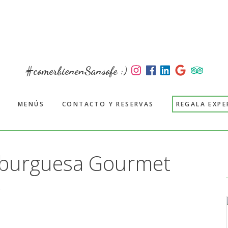
#comerbienenSansofe :)
MENÚS
CONTACTO Y RESERVAS
REGALA EXPE
burguesa Gourmet
é