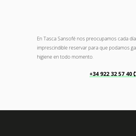
En Tasca Sansofé nos preocupamos cada día po
imprescindible reservar para que podamos garan
higiene en todo momento.
+34 922 32 57 40