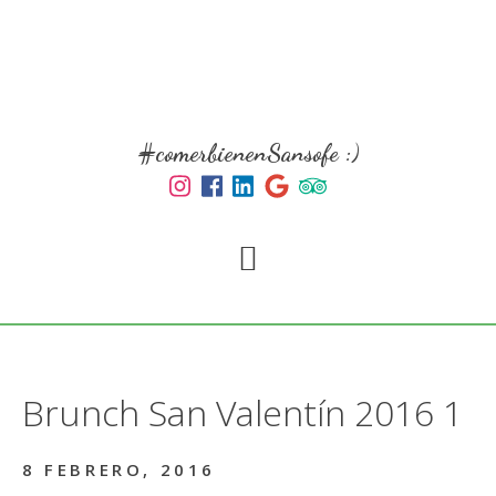
Skip
Skip
to
to
main
primary
content
sidebar
#comerbienenSansofe :)
Brunch San Valentín 2016 1
8 FEBRERO, 2016