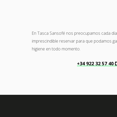
En Tasca Sansofé nos preocupamos cada día po
imprescindible reservar para que podamos garan
higiene en todo momento.
+34 922 32 57 40