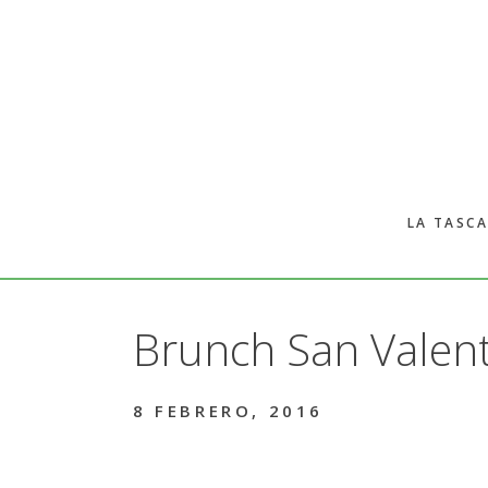
Skip
Skip
to
to
main
primary
content
sidebar
LA TASCA
Brunch San Valent
8 FEBRERO, 2016