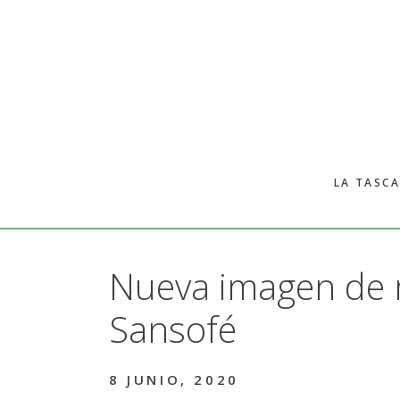
Skip
Skip
to
to
main
primary
content
sidebar
LA TASCA
Nueva imagen de 
Sansofé
8 JUNIO, 2020