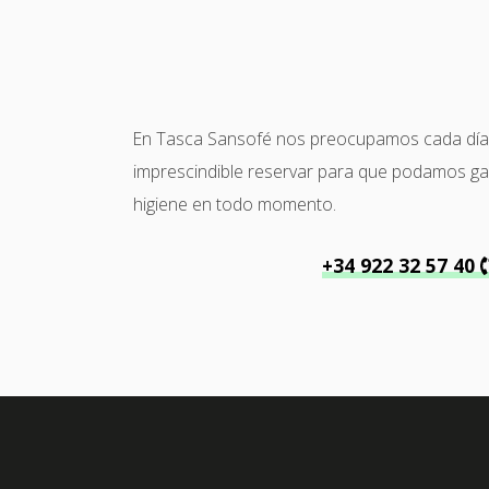
En Tasca Sansofé nos preocupamos cada día po
imprescindible reservar para que podamos garan
higiene en todo momento.
+34 922 32 57 40