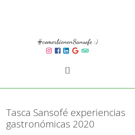
Skip
Skip
to
to
main
primary
content
sidebar
#comerbienenSansofe :)
Tasca Sansofé experiencias
gastronómicas 2020