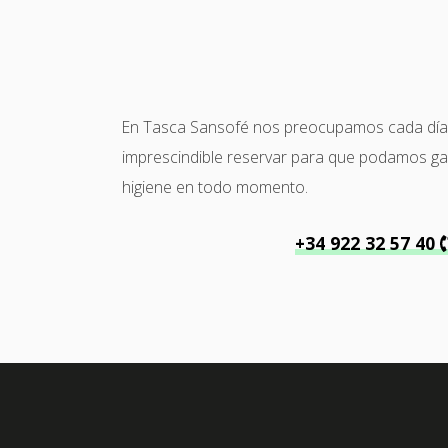
En Tasca Sansofé nos preocupamos cada día po
imprescindible reservar para que podamos garan
higiene en todo momento.
+34 922 32 57 40