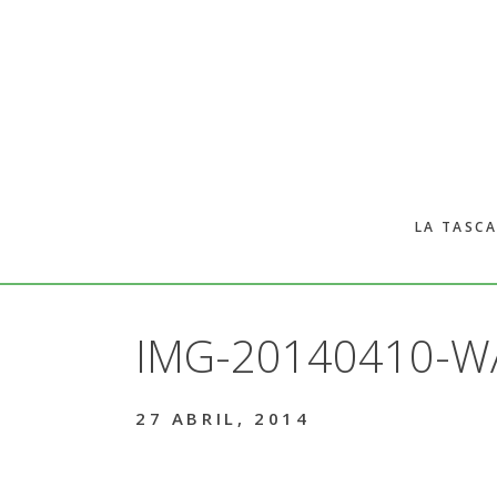
Skip
Skip
to
to
main
primary
content
sidebar
LA TASCA
IMG-20140410-W
27 ABRIL, 2014