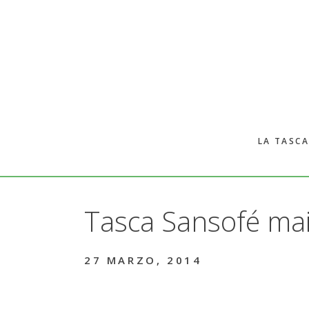
Skip
to
main
content
LA TASCA
Tasca Sansofé ma
27 MARZO, 2014