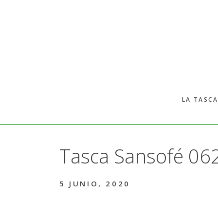
Skip
to
main
content
LA TASCA
Tasca Sansofé 06
5 JUNIO, 2020