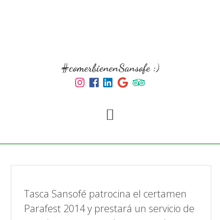
Skip
to
main
content
#comerbienenSansofe :)
Tasca Sansofé patrocina el certamen
Parafest 2014 y prestará un servicio de